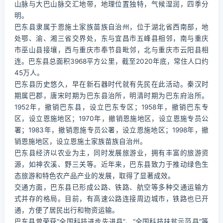
山脉与大巴山脉交汇地带，地理位置独特，气候湿润，四季分
明。
巴东县隶属于恩施土家族苗族自治州，位于湖北省西南部，地
处鄂、渝、湘三省交界处，东与宜昌市五峰县相邻，南与重庆
市巫山县接壤，西与重庆市奉节县毗邻，北与重庆市云阳县相
连。巴东县总面积3968平方公里，截至2020年底，常住人口约
45万人。
巴东县历史悠久，早在新石器时代就有先民在此活动。秦汉时
期属巴郡，唐宋时期为巴东县治所，明清时期为巴东府治所。
1952年，撤销巴东县，设立巴东专区；1958年，撤销巴东专
区，设立恩施地区；1970年，撤销恩施地区，设立恩施专员公
署；1983年，撤销恩施专员公署，设立恩施地区；1998年，撤
销恩施地区，设立恩施土家族苗族自治州。
巴东县经济以农业为主，同时发展旅游业，拥有丰富的旅游资
源，如神农溪、野三关等。近年来，巴东县致力于推动绿色生
态旅游和特色农产品产业的发展，取得了显著成效。
交通方面，巴东县已形成公路、铁路、航空等多种交通运输方
式并存的格局。目前，有高速公路连接周边城市，铁路也已开
通，方便了居民出行和物资运输。
巴东县曾荣获“全国科技进步先进县”、“全国科技扶贫示范县”等