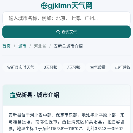
gjklmn天气网
查询天气
首页
/
城市
/
河北省
/
安新县城市介绍
安新县实时天气
3天预报
7天预报
空气质量
出行建议
安新县 · 城市介绍
安新县位于河北省中部、保定市东部，地处华北平原北部，东
与雄县接壤，南邻任丘市，西接清苑区和高阳县，北连容城
县，地理坐标介于东经115°38′—116°07′、北纬38°43′—39°02′