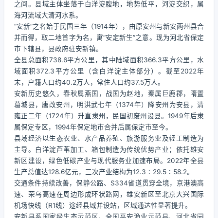
之间。县域主体坐落于白洋淀腹地，地势低平，河淀交织，属
海河流域大清河水系。
“安新”之名始于民国三年（1914年），由原安州与新安两州县合
并而得，取二地首字为名，寓“安定新生”之意。现为河北省保定
市下辖县，县政府驻安新镇。
全县总面积738.6平方公里，其中陆域面积366.3平方公里，水
域面积372.3平方公里（含白洋淀主体部分）。截至2022年
末，户籍人口约40.2万人，常住人口约37.5万人。
安新历史悠久，春秋属燕国，战国为赵地，秦属巨鹿郡，隋置
葛城县，唐改安州，明洪武七年（1374年）降安州为安县，清
雍正二年（1724年）升直隶州，民国初废州设县。1949年后隶
属保定专区，1994年保定地市合并后属保定市至今。
县域经济以生态农业、水产品养殖、旅游服务业及轻工制造为
主导。白洋淀芦苇加工、箱包制造为传统优势产业；依托雄安
新区建设，绿色低碳产业与现代服务业加速布局。2022年全县
生产总值达128.6亿元，三次产业结构为12.3∶29.5∶58.2。
交通条件持续改善，保静公路、S334省道贯穿全境，京港澳高
速、荣乌高速在周边形成环状路网，雄安新区至北京大兴国际
机场快线（R1线）途经县域并设站，区域通达性显著提升。
安新县系国家级生态示范区、全国平安渔业示范县、河北省园