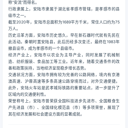
称“安流”而得名。
行政隶属上，安陆市隶属于湖北省孝感市管辖，是孝感市的县
级市之一。
截至2020年，安陆市总面积为1689平方千米，常住人口约为75
万人。
历史沿革方面，安陆市历史悠久，早在新石器时代就有先民在
此活动。秦朝时置安陆县，此后历经多次变迁，最终在1983年
撤县设市，成为孝感市的一个县级市。
经济产业上，安陆市以农业为主导产业，同时发展了机械制
造、纺织服装、食品加工等工业。近年来，随着交通条件的改
善和政策扶持，当地经济呈现稳步增长态势。
交通状况方面，安陆市拥有较为完善的公路网络，境内有京港
澳高速、沪蓉高速等多条高速公路穿境而过，对外交通便捷。
此外，安陆火车站是武孝城际铁路的重要站点，进一步提升了
区域内的交通便利性。
荣誉称号上，安陆市曾荣获全国科技进步先进市、全国粮食生
产先进县（市）、全国绿化模范县（市）等多项荣誉，展现了
其在经济发展和社会建设方面的显著成就。