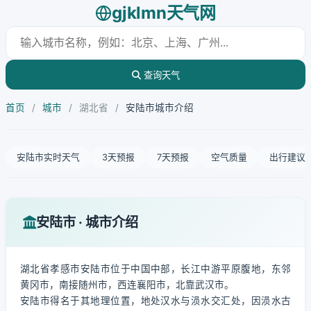
gjklmn天气网
查询天气
首页
/
城市
/
湖北省
/
安陆市城市介绍
安陆市实时天气
3天预报
7天预报
空气质量
出行建议
安陆市 · 城市介绍
湖北省孝感市安陆市位于中国中部，长江中游平原腹地，东邻
黄冈市，南接随州市，西连襄阳市，北靠武汉市。
安陆市得名于其地理位置，地处汉水与涢水交汇处，因涢水古