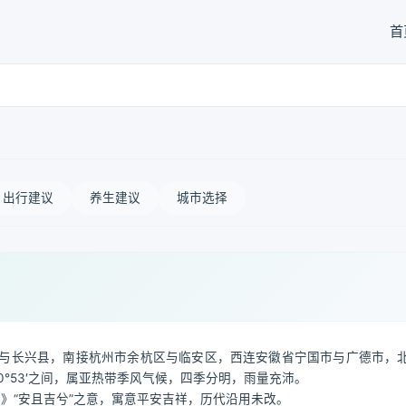
首
出行建议
养生建议
城市选择
与长兴县，南接杭州市余杭区与临安区，西连安徽省宁国市与广德市，
3′—30°53′之间，属亚热带季风气候，四季分明，雨量充沛。
雅》“安且吉兮”之意，寓意平安吉祥，历代沿用未改。