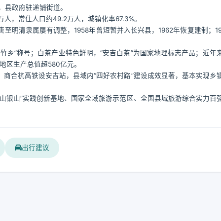
，县政府驻递铺街道。
7万人，常住人口约49.2万人，城镇化率67.3%。
明清隶属屡有调整，1958年曾短暂并入长兴县，1962年恢复建制；19
竹乡”称号；白茶产业特色鲜明，“安吉白茶”为国家地理标志产品；近年
地区生产总值超580亿元。
商合杭高铁设安吉站，县域内“四好农村路”建设成效显著，基本实现乡
山银山”实践创新基地、国家全域旅游示范区、全国县域旅游综合实力百
出行建议