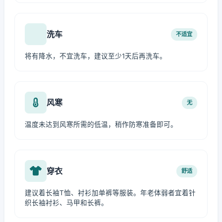
洗车
不适宜
将有降水，不宜洗车，建议至少1天后再洗车。
风寒
无
温度未达到风寒所需的低温，稍作防寒准备即可。
穿衣
舒适
建议着长袖T恤、衬衫加单裤等服装。年老体弱者宜着针
织长袖衬衫、马甲和长裤。