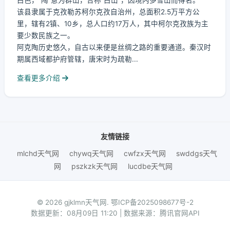
白色，“陶”意为群山，合称“白山”，因境内多雪山而得名。
该县隶属于克孜勒苏柯尔克孜自治州，总面积2.5万平方公
里，辖有2镇、10乡，总人口约17万人，其中柯尔克孜族为主
要少数民族之一。
阿克陶历史悠久，自古以来便是丝绸之路的重要通道。秦汉时
期属西域都护府管辖，唐宋时为疏勒...
查看更多介绍
友情链接
mlchd天气网
chywq天气网
cwfzx天气网
swddgs天气
网
pszkzk天气网
lucdbe天气网
© 2026 gjklmn天气网.
鄂ICP备2025098677号-2
数据更新：08月09日 11:20 | 数据来源：腾讯官网API