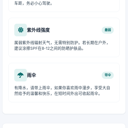
车距，务必小心驾驶。
紫外线强度
最弱
属弱紫外线辐射天气，无需特别防护。若长期在户外，
建议涂擦SPF在8-12之间的防晒护肤品。
雨伞
带伞
有降水，请带上雨伞，如果你喜欢雨中漫步，享受大自
然给予的温馨和快乐，在短时间外出可收起雨伞。