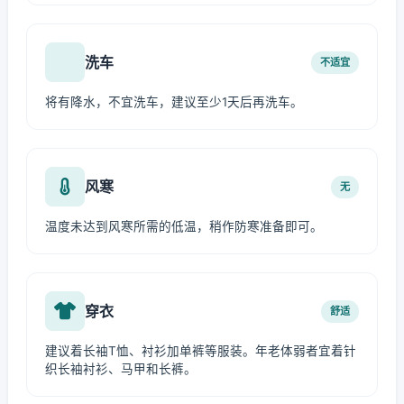
洗车
不适宜
将有降水，不宜洗车，建议至少1天后再洗车。
风寒
无
温度未达到风寒所需的低温，稍作防寒准备即可。
穿衣
舒适
建议着长袖T恤、衬衫加单裤等服装。年老体弱者宜着针
织长袖衬衫、马甲和长裤。