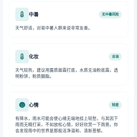
中暑
无中暑风险
天气舒适，对易中暑人群来说非常友善。
化妆
去油
天气较热，建议用露质面霜打底，水质无油粉底霜，透
明粉饼，粉质胭脂。
心情
较差
有降水，雨水可能会使心绪无端地挂上轻愁，与其因下
雨而无精打采，不如放松心情，好好欣赏一下雨景。你
会发现雨中的世界是那般洁净温和、清新葱郁。